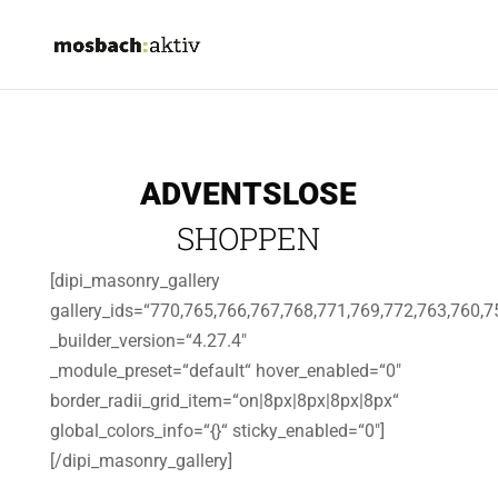
ADVENTSLOSE
SHOPPEN
[dipi_masonry_gallery
gallery_ids=“770,765,766,767,768,771,769,772,763,760,7
_builder_version=“4.27.4″
_module_preset=“default“ hover_enabled=“0″
border_radii_grid_item=“on|8px|8px|8px|8px“
global_colors_info=“{}“ sticky_enabled=“0″]
[/dipi_masonry_gallery]