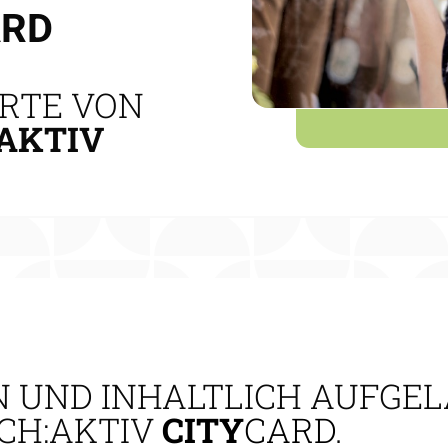
ARD
RTE VON
AKTIV
N UND INHALTLICH AUFGE
CH:AKTIV
CITY
CARD
.