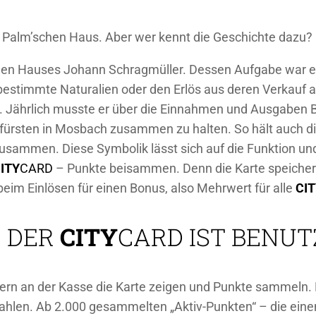
Palm’schen Haus. Aber wer kennt die Geschichte dazu?
schen Hauses Johann Schragmüller. Dessen Aufgabe war 
bestimmte Naturalien oder den Erlös aus deren Verkauf a
 Jährlich musste er über die Einnahmen und Ausgaben Ber
rfürsten in Mosbach zusammen zu halten. So hält auch di
usammen. Diese Symbolik lässt sich auf die Funktion u
ITY
CARD
– Punkte beisammen. Denn die Karte speicher
beim Einlösen für einen Bonus, also Mehrwert für alle
CI
 DER
CITY
CARD
IST BENUT
tnern an der Kasse die Karte zeigen und Punkte sammeln
zahlen. Ab 2.000 gesammelten „Aktiv-Punkten“ – die ei